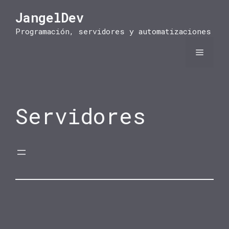
Saltar
JangelDev
al
contenido
Programación, servidores y automatizaciones
Menú
Servidores