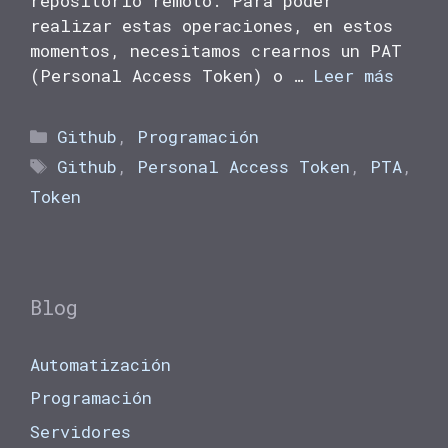
repositorio remoto. Para poder
realizar estas operaciones, en estos
momentos, necesitamos crearnos un PAT
(Personal Access Token) o …
Leer más
Categorías
Github
,
Programación
Etiquetas
Github
,
Personal Access Token
,
PTA
,
Token
Blog
Automatización
Programación
Servidores