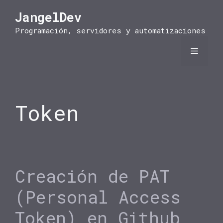
Saltar
JangelDev
al
contenido
Programación, servidores y automatizaciones
Menú
Token
Creación de PAT
(Personal Access
Token) en Github